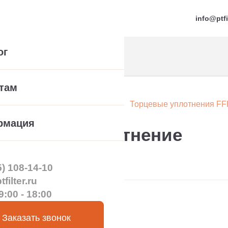
info@ptfi
ог
там
а
Картриджные уплотнения
Торцевые уплотнения FFE
рмация
торцевое уплотнение
5) 108-14-10
filter.ru
9:00 - 18:00
Заказать звонок