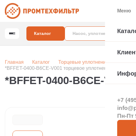
Меню
Катал
Каталог
Клиен
Главная
Каталог
Торцевые уплотнения вала насос
*BFFET-0400-B6CE-V001 торцевое уплотнение
Инфо
*BFFET-0400-B6CE-V001 
+7 (49
info@pt
Пн-Пт 