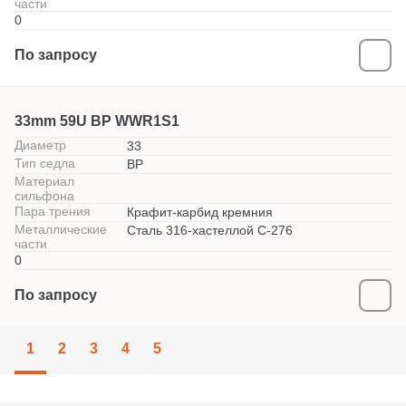
части
0
По запросу
33mm 59U BP WWR1S1
Диаметр
33
Тип седла
BP
Материал
сильфона
Пара трения
Крафит-карбид кремния
Металлические
Сталь 316-хастеллой С-276
части
0
По запросу
1
2
3
4
5