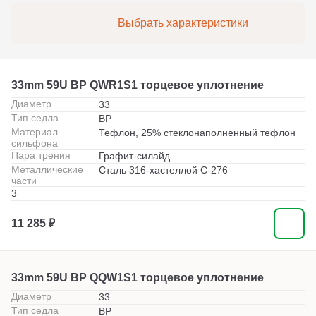
Выбрать характеристики
33mm 59U BP QWR1S1 торцевое уплотнение
Диаметр
33
Тип седла
BP
Материал
Тефлон, 25% стеклонаполненный тефлон
сильфона
Пара трения
Графит-силайд
Металлические
Сталь 316-хастеллой С-276
части
3
11 285 ₽
33mm 59U BP QQW1S1 торцевое уплотнение
Диаметр
33
Тип седла
BP