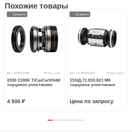
Похожие товары
Сравнить
Сравнить
Арт. 100513798
Под заказ
Арт. УТ-00002363
Под заказ
0330 2100K T/CarCerV/G60
153/Д.71.033.821 МК
торцевое уплотнение
торцевое уплотнение
4 500 ₽
Цена по запросу