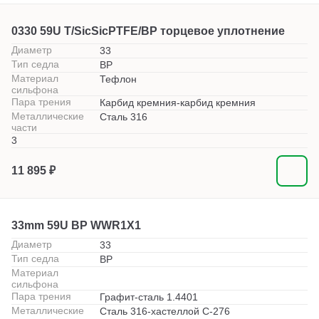
0330 59U T/SicSicPTFE/BP торцевое уплотнение
Диаметр
33
Тип седла
BP
Материал
Тефлон
сильфона
Пара трения
Карбид кремния-карбид кремния
Металлические
Сталь 316
части
3
11 895 ₽
33mm 59U BP WWR1X1
Диаметр
33
Тип седла
BP
Материал
сильфона
Пара трения
Графит-сталь 1.4401
Металлические
Сталь 316-хастеллой С-276