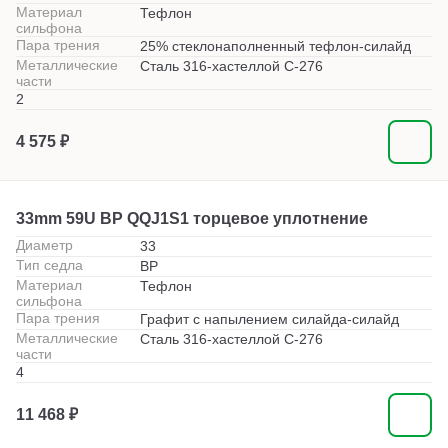
Материал
Тефлон
сильфона
Пара трения
25% стеклонаполненный тефлон-силайд
Металлические
Сталь 316-хастеллой С-276
части
2
4 575 ₽
33mm 59U BP QQJ1S1 торцевое уплотнение
Диаметр
33
Тип седла
BP
Материал
Тефлон
сильфона
Пара трения
Графит с напылением силайда-силайд
Металлические
Сталь 316-хастеллой С-276
части
4
11 468 ₽