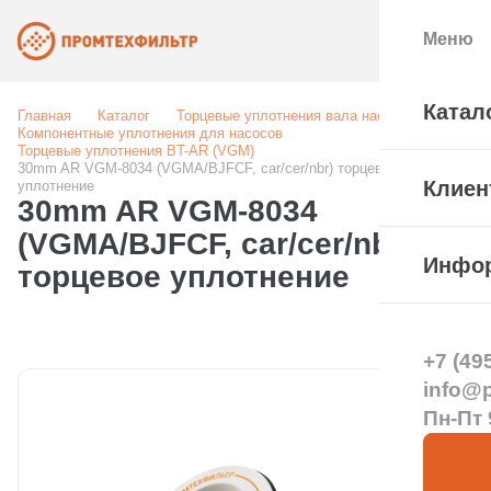
Меню
Катал
Главная
Каталог
Торцевые уплотнения вала насоса
Компонентные уплотнения для насосов
Торцевые уплотнения BT-AR (VGM)
30mm AR VGM-8034 (VGMA/BJFCF, car/cer/nbr) торцевое
Клиен
уплотнение
30mm AR VGM-8034
(VGMA/BJFCF, car/cer/nbr)
Инфо
торцевое уплотнение
+7 (49
info@pt
Пн-Пт 