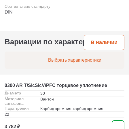
Соответствие стандарту
DIN
Вариации по характеристикам
В наличии
Выбрать характеристики
0300 AR T/SicSicV/PFC торцевое уплотнение
Диаметр
30
Материал
Вайтон
сильфона
Пара трения
Карбид кремния-карбид кремния
22
3 782 ₽