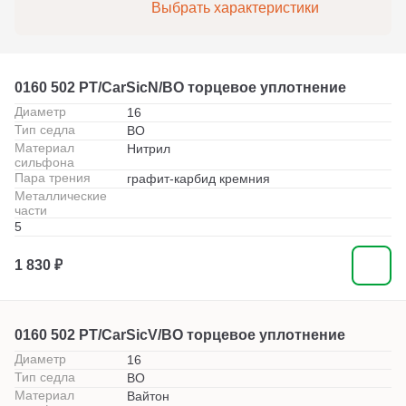
Выбрать характеристики
0160 502 PT/CarSicN/BO торцевое уплотнение
Диаметр
16
Тип седла
BO
Материал
Нитрил
сильфона
Пара трения
графит-карбид кремния
Металлические
части
5
1 830 ₽
0160 502 PT/CarSicV/BO торцевое уплотнение
Диаметр
16
Тип седла
BO
Материал
Вайтон