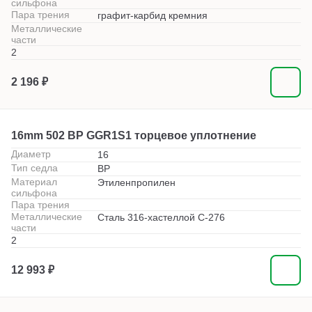
сильфона
Пара трения
графит-карбид кремния
Металлические
части
2
2 196 ₽
16mm 502 BP GGR1S1 торцевое уплотнение
Диаметр
16
Тип седла
BP
Материал
Этиленпропилен
сильфона
Пара трения
Металлические
Сталь 316-хастеллой С-276
части
2
12 993 ₽