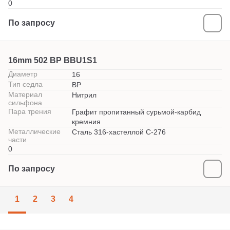
0
По запросу
16mm 502 BP BBU1S1
Диаметр
16
Тип седла
BP
Материал
Нитрил
сильфона
Пара трения
Графит пропитанный сурьмой-карбид
кремния
Металлические
Сталь 316-хастеллой С-276
части
0
По запросу
1
2
3
4