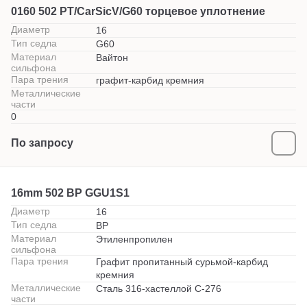
0160 502 PT/CarSicV/G60 торцевое уплотнение
Диаметр
16
Тип седла
G60
Материал
Вайтон
сильфона
Пара трения
графит-карбид кремния
Металлические
части
0
По запросу
16mm 502 BP GGU1S1
Диаметр
16
Тип седла
BP
Материал
Этиленпропилен
сильфона
Пара трения
Графит пропитанный сурьмой-карбид
кремния
Металлические
Сталь 316-хастеллой С-276
части