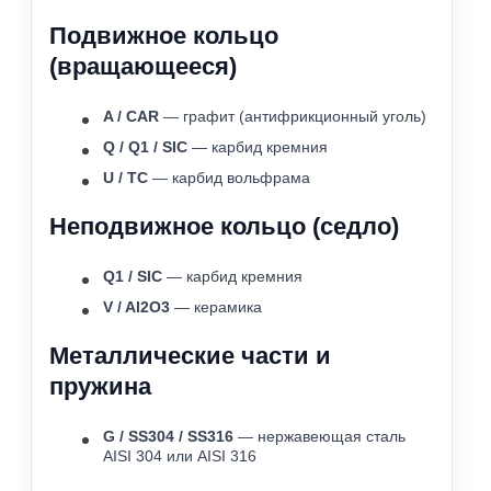
Подвижное кольцо
(вращающееся)
A / CAR
— графит (антифрикционный уголь)
Q / Q1 / SIC
— карбид кремния
U / TC
— карбид вольфрама
Неподвижное кольцо (седло)
Q1 / SIC
— карбид кремния
V / Al2O3
— керамика
Металлические части и
пружина
G / SS304 / SS316
— нержавеющая сталь
AISI 304 или AISI 316