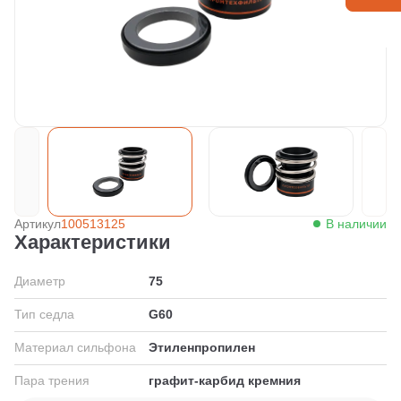
Артикул
100513125
В наличии
Характеристики
Диаметр
75
Тип седла
G60
Материал сильфона
Этиленпропилен
Пара трения
графит-карбид кремния