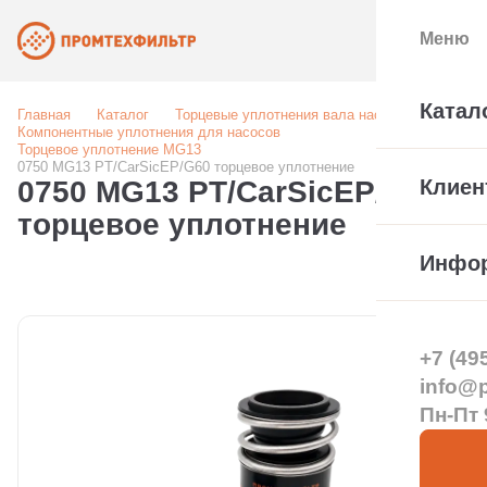
Меню
Катал
Главная
Каталог
Торцевые уплотнения вала насоса
Компонентные уплотнения для насосов
Торцевое уплотнение MG13
0750 MG13 PT/CarSicEP/G60 торцевое уплотнение
0750 MG13 PT/CarSicEP/G60
Клиен
торцевое уплотнение
Инфо
+7 (49
info@pt
Пн-Пт 