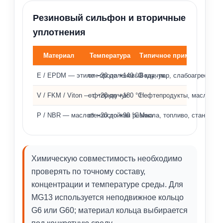
Резиновый сильфон и вторичные
уплотнения
Материал
Температура
Типичное применение
Материалы эластомеров, температурный диапазон и 
E / EPDM — этилен-пропиленовый каучук
от −20 до +140 °C
Вода, пар, слабоагрессив
V / FKM / Viton — фторкаучук
от −20 до +180 °C
Нефтепродукты, масла, хи
P / NBR — маслобензостойкая резина
от −20 до +90 °C
Масла, топливо, стандарт
Химическую совместимость необходимо
проверять по точному составу,
концентрации и температуре среды. Для
MG13 используется неподвижное кольцо
G6 или G60; материал кольца выбирается