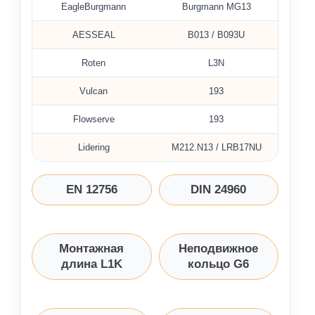
EagleBurgmann
Burgmann MG13
AESSEAL
B013 / B093U
Roten
L3N
Vulcan
193
Flowserve
193
Lidering
M212.N13 / LRB17NU
EN 12756
DIN 24960
Монтажная
Неподвижное
длина L1K
кольцо G6