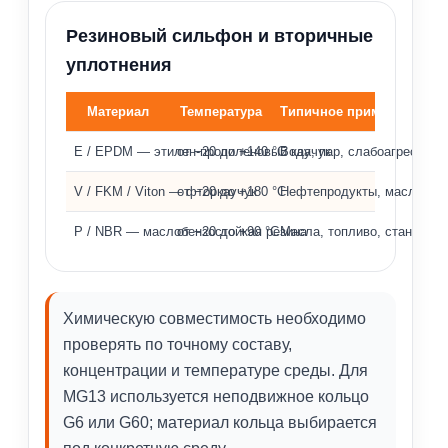
Резиновый сильфон и вторичные
уплотнения
Материал
Температура
Типичное применение
Материалы эластомеров, температурный диапазон и 
E / EPDM — этилен-пропиленовый каучук
от −20 до +140 °C
Вода, пар, слабоагрессив
V / FKM / Viton — фторкаучук
от −20 до +180 °C
Нефтепродукты, масла, хи
P / NBR — маслобензостойкая резина
от −20 до +90 °C
Масла, топливо, стандарт
Химическую совместимость необходимо
проверять по точному составу,
концентрации и температуре среды. Для
MG13 используется неподвижное кольцо
G6 или G60; материал кольца выбирается