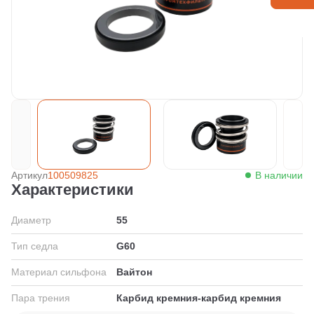
Артикул
100509825
В наличии
Характеристики
Диаметр
55
Тип седла
G60
Материал сильфона
Вайтон
Пара трения
Карбид кремния-карбид кремния