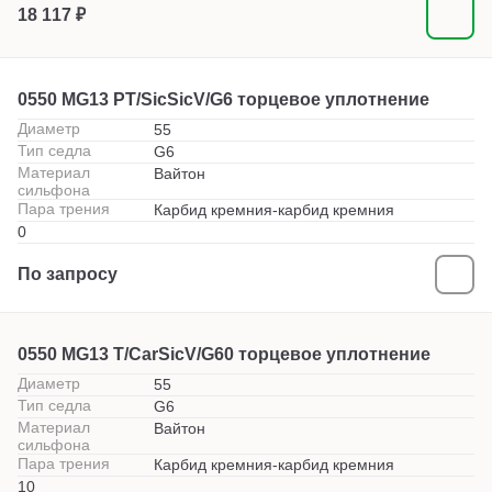
18 117 ₽
0550 MG13 PT/SicSicV/G6 торцевое уплотнение
Диаметр
55
Тип седла
G6
Материал
Вайтон
сильфона
Пара трения
Карбид кремния-карбид кремния
0
По запросу
0550 MG13 T/CarSicV/G60 торцевое уплотнение
Диаметр
55
Тип седла
G6
Материал
Вайтон
сильфона
Пара трения
Карбид кремния-карбид кремния
10