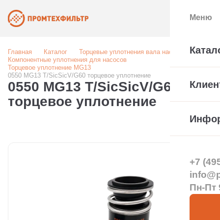
Меню
Катал
Главная
Каталог
Торцевые уплотнения вала насоса
Компонентные уплотнения для насосов
Торцевое уплотнение MG13
0550 MG13 T/SicSicV/G60 торцевое уплотнение
0550 MG13 T/SicSicV/G60
Клиен
торцевое уплотнение
Инфо
+7 (49
info@pt
Пн-Пт 