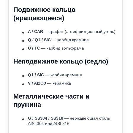
Подвижное кольцо
(вращающееся)
A / CAR
— графит (антифрикционный уголь)
Q / Q1 / SIC
— карбид кремния
U / TC
— карбид вольфрама
Неподвижное кольцо (седло)
Q1 / SIC
— карбид кремния
V / Al2O3
— керамика
Металлические части и
пружина
G / SS304 / SS316
— нержавеющая сталь
AISI 304 или AISI 316