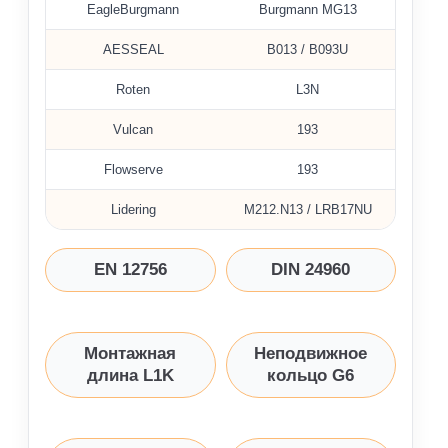
EagleBurgmann
Burgmann MG13
AESSEAL
B013 / B093U
Roten
L3N
Vulcan
193
Flowserve
193
Lidering
M212.N13 / LRB17NU
EN 12756
DIN 24960
Монтажная
Неподвижное
длина L1K
кольцо G6