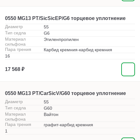
0550 MG13 PT/SicSicEP/G6 торцевое уплотнение
Диаметр
55
Тип седла
G6
Материал
Этиленпропилен
сильфона
Пара трения
Карбид кремния-карбид кремния
16
17 568 ₽
0550 MG13 PT/CarSicV/G60 торцевое уплотнение
Диаметр
55
Тип седла
G60
Материал
Вайтон
сильфона
Пара трения
графит-карбид кремния
1