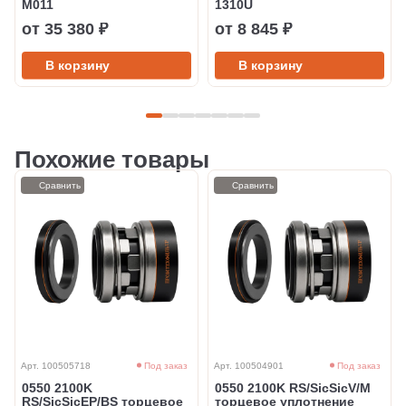
M011
1310U
от 35 380 ₽
от 8 845 ₽
В корзину
В корзину
Похожие товары
Сравнить
Сравнить
Арт. 100505718
Под заказ
Арт. 100504901
Под заказ
0550 2100K
0550 2100K RS/SicSicV/M
RS/SicSicEP/BS торцевое
торцевое уплотнение