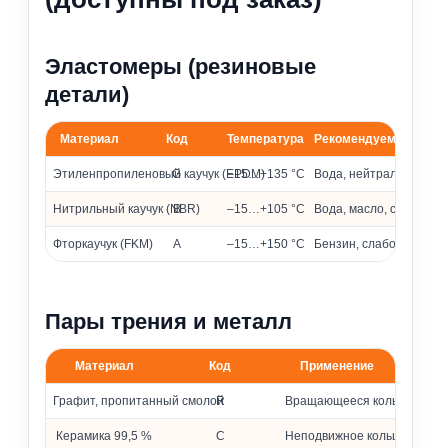
Эластомеры (резиновые
детали)
Материал
Код
Температура
Рекомендуемые сред
Материалы эластомеров и их применение
Этиленпропиленовый каучук (EPDM)
G
–15…+135 °C
Вода, нейтральные и 
Нитрильный каучук (NBR)
B
–15…+105 °C
Вода, масло, слабоагр
Фторкаучук (FKM)
A
–15…+150 °C
Бензин, слабоагрессив
Пары трения и металл
Материал
Код
Применение
Материалы колец и металлических частей
Графит, пропитанный смолой
R
Вращающееся кольцо
Керамика 99,5 %
C
Неподвижное кольцо (седло