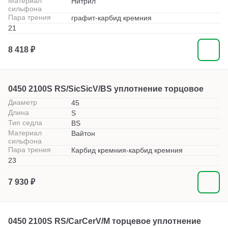
Материал
Нитрил
сильфона
Пара трения
графит-карбид кремния
21
8 418 ₽
0450 2100S RS/SicSicV/BS уплотнение торцовое
Диаметр
45
Длина
S
Тип седла
BS
Материал
Вайтон
сильфона
Пара трения
Карбид кремния-карбид кремния
23
7 930 ₽
0450 2100S RS/CarCerV/M торцевое уплотнение