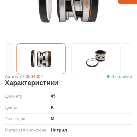
Артикул
100504802
В наличии
Характеристики
Диаметр
45
Длина
K
Тип седла
M
Материал сильфона
Нитрил