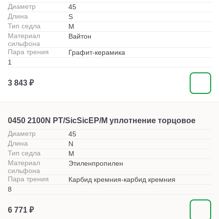
Диаметр
45
Длина
S
Тип седла
M
Материал
Вайтон
сильфона
Пара трения
Графит-керамика
1
3 843 ₽
0450 2100N PT/SicSicEP/M уплотнение торцовое
Диаметр
45
Длина
N
Тип седла
M
Материал
Этиленпропилен
сильфона
Пара трения
Карбид кремния-карбид кремния
8
6 771 ₽