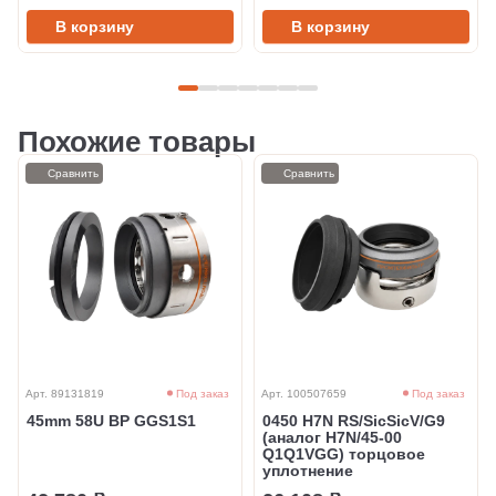
В корзину
В корзину
Похожие товары
Сравнить
Сравнить
Арт. 89131819
Под заказ
Арт. 100507659
Под заказ
45mm 58U BP GGS1S1
0450 H7N RS/SicSicV/G9
(аналог H7N/45-00
Q1Q1VGG) торцовое
уплотнение