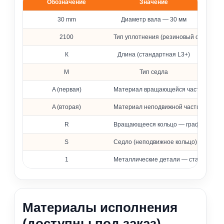
Обозначение
Значение
Расшифровка обозначения уплотнения 2100
30 mm
Диаметр вала — 30 мм
2100
Тип уплотнения (резиновый сильфон)
К
Длина (стандартная L3+)
M
Тип седла
A (первая)
Материал вращающейся части — фто
A (вторая)
Материал неподвижной части — фтор
R
Вращающееся кольцо — графит, проп
S
Седло (неподвижное кольцо) — карби
1
Металлические детали — сталь 316 (
Материалы исполнения
(доступны под заказ)