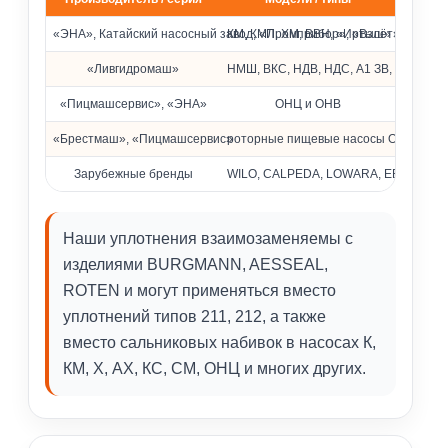
Совместимость с насосами различных брендов
«ЭНА», Катайский насосный завод, «Промприбор», «Взлёт»
КМ, КМЛ, ХМ, ВВН, «Иртыш» и др.
«Ливгидромаш»
НМШ, ВКС, НДВ, НДС, А1 ЗВ, КМ
«Пицмашсервис», «ЭНА»
ОНЦ и ОНВ
«Брестмаш», «Пицмашсервис»
роторные пищевые насосы ОРА
Зарубежные бренды
WILO, CALPEDA, LOWARA, EBARA, Pedrol
Наши уплотнения взаимозаменяемы с
изделиями BURGMANN, AESSEAL,
ROTEN и могут применяться вместо
уплотнений типов 211, 212, а также
вместо сальниковых набивок в насосах К,
КМ, Х, АХ, КС, СМ, ОНЦ и многих других.