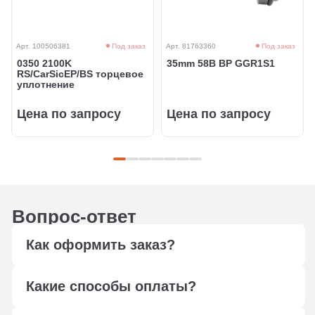
Арт. 100506381
Под заказ
Арт. 81763360
Под заказ
0350 2100K
35mm 58B BP GGR1S1
RS/CarSicEP/BS торцевое
уплотнение
Цена по запросу
Цена по запросу
Вопрос-ответ
Как оформить заказ?
Оформите заказ любым удобным способом: через
Какие способы оплаты?
форму обратной связи, сформируйте корзину,
отправьте в свободной форме заявку на подбор по
Мы работаем с юридическими лицами, оплата