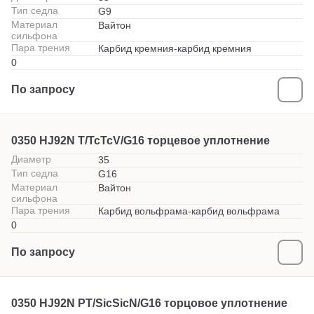
Тип седла
G9
Материал
Вайтон
сильфона
Пара трения
Карбид кремния-карбид кремния
0
По запросу
0350 HJ92N T/TcTcV/G16 торцевое уплотнение
Диаметр
35
Тип седла
G16
Материал
Вайтон
сильфона
Пара трения
Карбид вольфрама-карбид вольфрама
0
По запросу
0350 HJ92N PT/SicSicN/G16 торцовое уплотнение