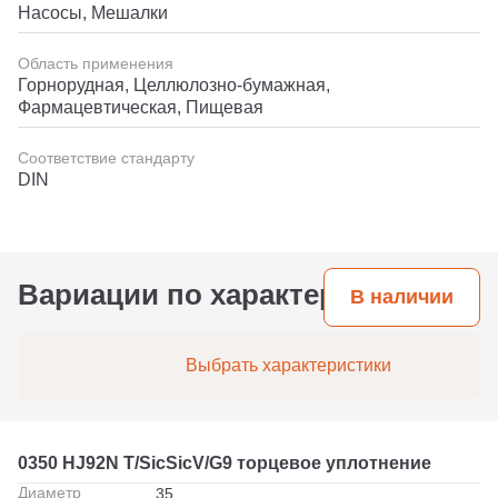
Насосы, Мешалки
Область применения
Горнорудная, Целлюлозно-бумажная,
Фармацевтическая, Пищевая
Соответствие стандарту
DIN
Вариации по характеристикам
В наличии
Выбрать характеристики
0350 HJ92N T/SicSicV/G9 торцевое уплотнение
Диаметр
35