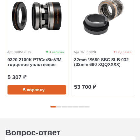
Арт. 100512379
В наличии
Арт. 87067828
Под заказ
0320 2100K PT/CarSicV/M
32mm *S680 SBC SLB 032
торцевое уплотнение
(32mm 680 XQQXXXX)
5 307 ₽
53 700 ₽
В корзину
Вопрос-ответ