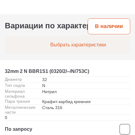
Вариации по характеристикам
В наличии
Выбрать характеристики
32mm 2 N BBR1S1 (0320/2/--/N/753C)
Диаметр
32
Тип седла
N
Материал
Нитрил
сильфона
Пара трения
Крафит-карбид кремния
Металлические
Сталь 316
части
0
По запросу