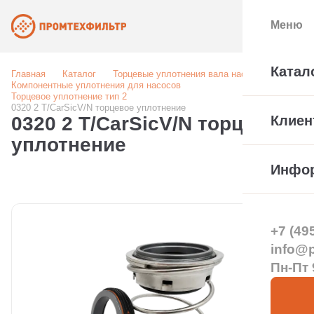
Меню
Катал
Главная
Каталог
Торцевые уплотнения вала насоса
Компонентные уплотнения для насосов
Торцевое уплотнение тип 2
0320 2 T/CarSicV/N торцевое уплотнение
0320 2 T/CarSicV/N торцевое
Клиен
уплотнение
Инфо
+7 (49
info@pt
Пн-Пт 