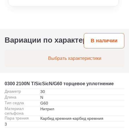
фотографии. Мы также можем подобрать
эксплуатации (среда, температура, наличие
аналог по размерам, если вы измерили
абразива, режим работы). При штатной работе
посадочное место.
на воде или маслах ресурс может достигать 3–5
лет. При агрессивных средах или высоких
температурах срок службы сокращается, но
правильно подобранные материалы пары
трения и эластомеров позволяют
Вариации по характеристикам
В наличии
максимизировать ресурс.
Выбрать характеристики
0300 2100N T/SicSicN/G60 торцевое уплотнение
Диаметр
30
Длина
N
Тип седла
G60
Материал
Нитрил
сильфона
Пара трения
Карбид кремния-карбид кремния
3