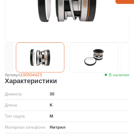
Артикул
100504423
В наличии
Характеристики
Диаметр
30
Длина
K
Тип седла
M
Материал сильфона
Нитрил