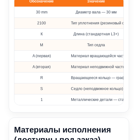
Обозначение
Значение
Расшифровка обозначения уплотнения 2100
30 mm
Диаметр вала — 30 мм
2100
Тип уплотнения (резиновый сильфон)
К
Длина (стандартная L3+)
M
Тип седла
A (первая)
Материал вращающейся части — фто
A (вторая)
Материал неподвижной части — фтор
R
Вращающееся кольцо — графит, проп
S
Седло (неподвижное кольцо) — карби
1
Металлические детали — сталь 316 (
Материалы исполнения
(доступны под заказ)