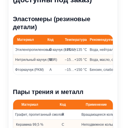
Эластомеры (резиновые
детали)
Материал
Код
Температура
Рекомендуемые сред
Материалы эластомеров и их применение
Этиленпропиленовый каучук (EPDM)
G
–15…+135 °C
Вода, нейтральные и 
Нитрильный каучук (NBR)
B
–15…+105 °C
Вода, масло, слабоагр
Фторкаучук (FKM)
A
–15…+150 °C
Бензин, слабоагрессив
Пары трения и металл
Материал
Код
Применение
Материалы колец и металлических частей
Графит, пропитанный смолой
R
Вращающееся кольцо
Керамика 99,5 %
C
Неподвижное кольцо (седло