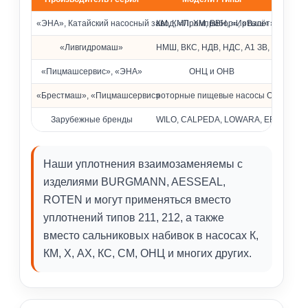
Совместимость с насосами различных брендов
«ЭНА», Катайский насосный завод, «Промприбор», «Взлёт»
КМ, КМЛ, ХМ, ВВН, «Иртыш» и др.
«Ливгидромаш»
НМШ, ВКС, НДВ, НДС, А1 ЗВ, КМ
«Пицмашсервис», «ЭНА»
ОНЦ и ОНВ
«Брестмаш», «Пицмашсервис»
роторные пищевые насосы ОРА
Зарубежные бренды
WILO, CALPEDA, LOWARA, EBARA, Pedrol
Наши уплотнения взаимозаменяемы с
изделиями BURGMANN, AESSEAL,
ROTEN и могут применяться вместо
уплотнений типов 211, 212, а также
вместо сальниковых набивок в насосах К,
КМ, Х, АХ, КС, СМ, ОНЦ и многих других.