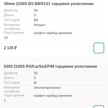
30mm 2100S BS BBR1S1 торцевое уплотнение
Диаметр
30
Длина
S
Тип седла
BS
Материал
Нитрил
сильфона
Пара трения
графит-карбид кремния
19
2 135 ₽
0300 2100S RS/CarSicEP/M торцевое уплотнение
Диаметр
30
Длина
S
Тип седла
M
Материал
Этиленпропилен
сильфона
Пара трения
графит-карбид кремния
1