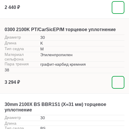
2 440 ₽
0300 2100K PT/CarSicEP/M торцевое уплотнение
Диаметр
30
Длина
K
Тип седла
M
Материал
Этиленпропилен
сильфона
Пара трения
графит-карбид кремния
38
3 294 ₽
30mm 2100X BS BBR1S1 (X=31 мм) торцевое
уплотнение
Диаметр
30
Длина
Тип седла
BS