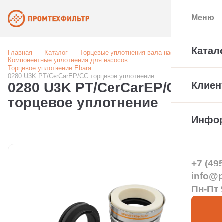
Меню
Катал
Главная
Каталог
Торцевые уплотнения вала насоса
Компонентные уплотнения для насосов
Торцевое уплотнение Ebara
0280 U3K PT/CerCarEP/СС торцевое уплотнение
0280 U3K PT/CerCarEP/СС
Клиен
торцевое уплотнение
Инфо
+7 (49
info@pt
Пн-Пт 