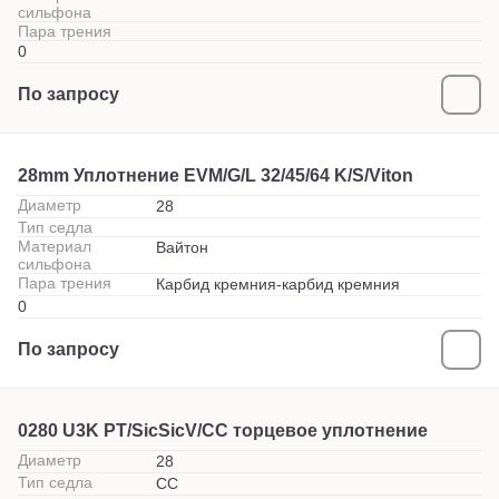
сильфона
Пара трения
0
По запросу
28mm Уплотнение EVM/G/L 32/45/64 K/S/Viton
Диаметр
28
Тип седла
Материал
Вайтон
сильфона
Пара трения
Карбид кремния-карбид кремния
0
По запросу
0280 U3K PT/SicSicV/СС торцевое уплотнение
Диаметр
28
Тип седла
СС