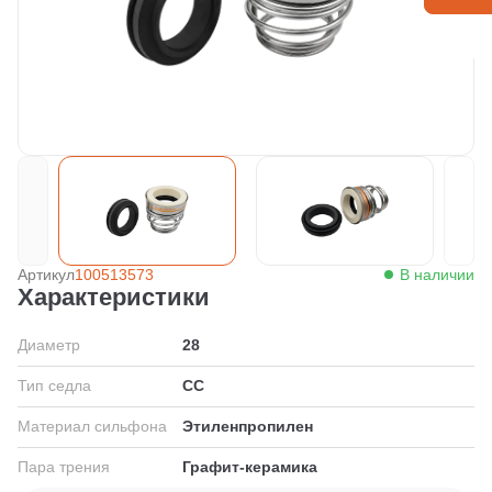
Артикул
100513573
В наличии
Характеристики
Диаметр
28
Тип седла
СС
Материал сильфона
Этиленпропилен
Пара трения
Графит-керамика