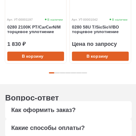
Арт. УТ-00001197
В наличии
Арт. УТ-00001042
В наличии
0280 2100K PT/CarCerN/M
0280 58U T/SicSicV/BO
торцевое уплотнение
торцевое уплотнение
1 830 ₽
Цена по запросу
В корзину
В корзину
Вопрос-ответ
Как оформить заказ?
Оформите заказ любым удобным способом: через
Какие способы оплаты?
форму обратной связи, сформируйте корзину,