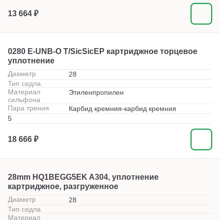
13 664 ₽
0280 E-UNB-O T/SicSicEP картриджное торцевое
уплотнение
Диаметр
28
Тип седла
Материал
Этиленпропилен
сильфона
Пара трения
Карбид кремния-карбид кремния
5
18 666 ₽
28mm HQ1BEGG5EK A304, уплотнение
картриджное, разгруженное
Диаметр
28
Тип седла
Материал