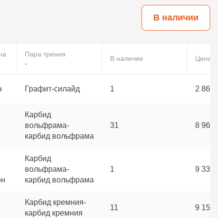
В наличии
на
Пара трения
В наличии
Цена
-
н
Графит-силайд
1
2 867 
Карбид
вольфрама-
31
8 967 
карбид вольфрама
Карбид
вольфрама-
1
9 333 
он
карбид вольфрама
Карбид кремния-
11
9 150 
карбид кремния