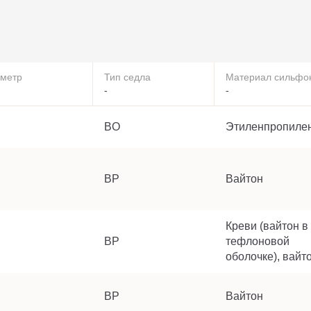
метр
Тип седла
Материал сильфо
-
-
BO
Этиленпропиле
BP
Вайтон
Креви (вайтон в
BP
тефлоновой
оболочке), вайт
BP
Вайтон