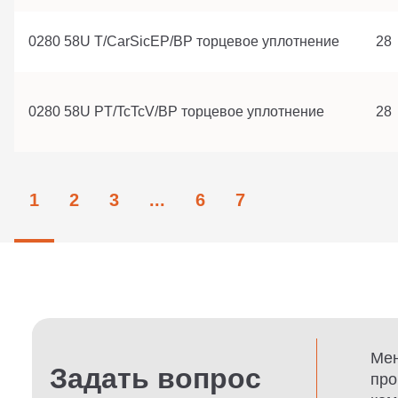
0280 58U T/CarSicEP/BP торцевое уплотнение
28
0280 58U PT/TcTcV/BP торцевое уплотнение
28
1
2
3
...
6
7
Мен
Задать вопрос
про