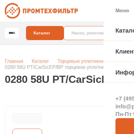
Меню
Катал
Каталог
Клиен
Главная
Каталог
Торцевые уплотнения вала насос
0280 58U PT/CarSicEP/BP торцевое уплотнение
Инфо
0280 58U PT/CarSicEP/B
+7 (49
info@pt
Пн-Пт 