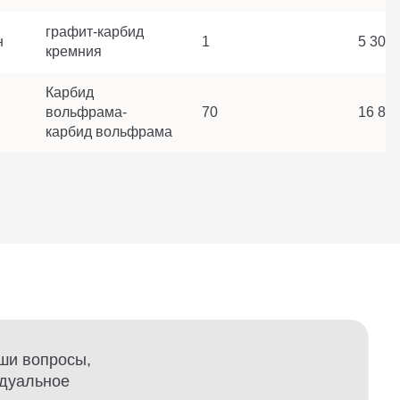
графит-карбид
н
1
5 307 
кремния
Карбид
вольфрама-
70
16 836
карбид вольфрама
ши вопросы,
идуальное