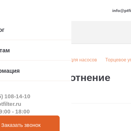
info@ptfi
ог
там
а
Компонентные уплотнения для насосов
Торцевое у
рмация
P торцевое уплотнение
5) 108-14-10
filter.ru
9:00 - 18:00
Заказать звонок