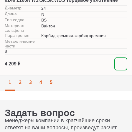
0240 2100N RS/SicSicV/BS торцевое уплотнение
Диаметр
24
Длина
N
Тип седла
BS
Материал
Вайтон
сильфона
Пара трения
Карбид кремния-карбид кремния
Металлические
части
8
4 209 ₽
1
2
3
4
5
Задать вопрос
Менеджеры компании в кратчайшие сроки
ответят на ваши вопросы, произведут расчет