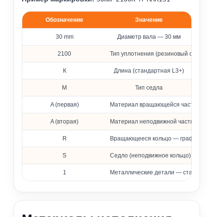
Обозначение
Значение
Расшифровка обозначения уплотнения 2100
30 mm
Диаметр вала — 30 мм
2100
Тип уплотнения (резиновый сильфон)
К
Длина (стандартная L3+)
M
Тип седла
A (первая)
Материал вращающейся части — фто
A (вторая)
Материал неподвижной части — фтор
R
Вращающееся кольцо — графит, проп
S
Седло (неподвижное кольцо) — карби
1
Металлические детали — сталь 316 (