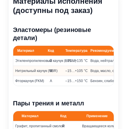
Материалы исполнения
(доступны под заказ)
Эластомеры (резиновые
детали)
Материал
Код
Температура
Рекомендуемые сред
Материалы эластомеров и их применение
Этиленпропиленовый каучук (EPDM)
G
–15…+135 °C
Вода, нейтральные и 
Нитрильный каучук (NBR)
B
–15…+105 °C
Вода, масло, слабоагр
Фторкаучук (FKM)
A
–15…+150 °C
Бензин, слабоагрессив
Пары трения и металл
Материал
Код
Применение
Материалы колец и металлических частей
Графит, пропитанный смолой
R
Вращающееся кольцо