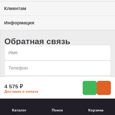
Клиентам
Информация
Обратная связь
4 575 ₽
Доставка и оплата
Отправить
Даю согласие на
обработку персональных данных
и
Каталог
Поиск
Корзина
соглашаюсь с условиями
политики конфиденциальности