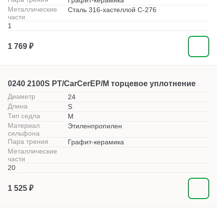
Графит-керамика
Металлические
Сталь 316-хастеллой С-276
части
1
1 769 ₽
0240 2100S PT/CarCerEP/M торцевое уплотнение
Диаметр
24
Длина
S
Тип седла
M
Материал
Этиленпропилен
сильфона
Пара трения
Графит-керамика
Металлические
части
20
1 525 ₽