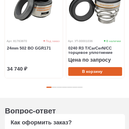
Арт. 81763870
Под заказ
Арт. УТ-00001036
В наличии
24mm 502 BO GGR171
0240 R3 T/CarCerN/CC
торцевое уплотнение
Цена по запросу
34 740 ₽
В корзину
Вопрос-ответ
Как оформить заказ?