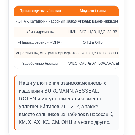
Производитель / серия
Модели / типы
Совместимость с насосами различных брендов
«ЭНА», Катайский насосный завод, «Промприбор», «Взлёт»
КМ, КМЛ, ХМ, ВВН, «Иртыш» и др.
«Ливгидромаш»
НМШ, ВКС, НДВ, НДС, А1 ЗВ, КМ
«Пицмашсервис», «ЭНА»
ОНЦ и ОНВ
«Брестмаш», «Пицмашсервис»
роторные пищевые насосы ОРА
Зарубежные бренды
WILO, CALPEDA, LOWARA, EBARA, Pedrol
Наши уплотнения взаимозаменяемы с
изделиями BURGMANN, AESSEAL,
ROTEN и могут применяться вместо
уплотнений типов 211, 212, а также
вместо сальниковых набивок в насосах К,
КМ, Х, АХ, КС, СМ, ОНЦ и многих других.