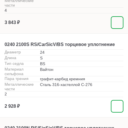
Металлические
части
4
3 843 ₽
0240 2100S RS/CarSicV/BS торцевое уплотнение
Диаметр
24
Длина
S
Тип седла
BS
Материал
Вайтон
сильфона
Пара трения
графит-карбид кремния
Металлические
Сталь 316-хастеллой С-276
части
2
2 928 ₽