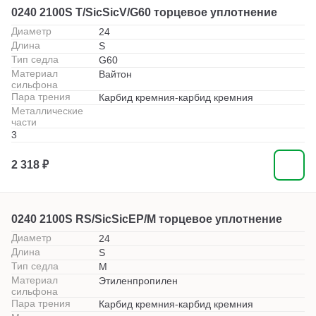
0240 2100S T/SicSicV/G60 торцевое уплотнение
Диаметр
24
Длина
S
Тип седла
G60
Материал
Вайтон
сильфона
Пара трения
Карбид кремния-карбид кремния
Металлические
части
3
2 318 ₽
0240 2100S RS/SicSicEP/M торцевое уплотнение
Диаметр
24
Длина
S
Тип седла
M
Материал
Этиленпропилен
сильфона
Пара трения
Карбид кремния-карбид кремния