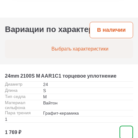
посадочное место.
на воде или маслах ресурс может достигать 3–5
лет. При агрессивных средах или высоких
температурах срок службы сокращается, но
правильно подобранные материалы пары
трения и эластомеров позволяют
Вариации по характеристикам
В наличии
максимизировать ресурс.
Выбрать характеристики
24mm 2100S M AAR1C1 торцевое уплотнение
Диаметр
24
Длина
S
Тип седла
M
Материал
Вайтон
сильфона
Пара трения
Графит-керамика
1
1 769 ₽