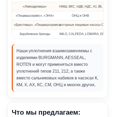
«Ливгидромаш»
НМШ, ВКС, НДВ, НДС, А1 ЗВ, КМ
«Пицмашсервис», «ЭНА»
ОНЦ и ОНВ
«Брестмаш», «Пицмашсервис»
роторные пищевые насосы ОРА
Зарубежные бренды
WILO, CALPEDA, LOWARA, EBARA, Pedrol
Наши уплотнения взаимозаменяемы с
изделиями BURGMANN, AESSEAL,
ROTEN и могут применяться вместо
уплотнений типов 211, 212, а также
вместо сальниковых набивок в насосах К,
КМ, Х, АХ, КС, СМ, ОНЦ и многих других.
Что мы предлагаем: