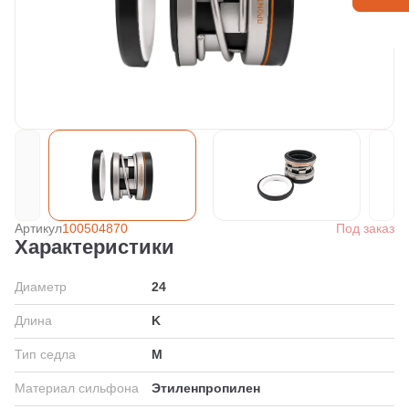
Артикул
100504870
Под заказ
Характеристики
Диаметр
24
Длина
K
Тип седла
M
Материал сильфона
Этиленпропилен