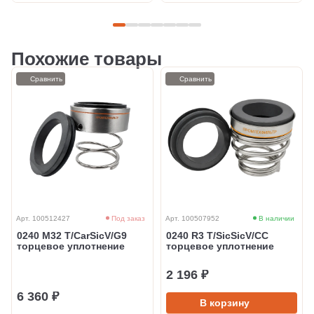
Похожие товары
Сравнить
Сравнить
Арт. 100512427
Под заказ
Арт. 100507952
В наличии
0240 M32 T/CarSicV/G9
0240 R3 T/SicSicV/CC
торцевое уплотнение
торцевое уплотнение
2 196 ₽
6 360 ₽
В корзину