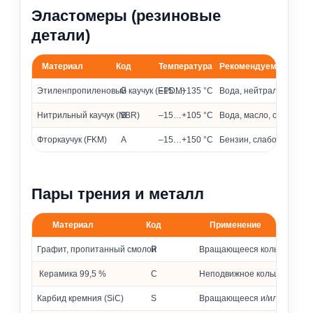
Эластомеры (резиновые
детали)
Материал
Код
Температура
Рекомендуемые сред
Материалы эластомеров и их применение
Этиленпропиленовый каучук (EPDM)
G
–15…+135 °C
Вода, нейтральные и 
Нитрильный каучук (NBR)
B
–15…+105 °C
Вода, масло, слабоагр
Фторкаучук (FKM)
A
–15…+150 °C
Бензин, слабоагрессив
Пары трения и металл
Материал
Код
Применение
Материалы колец и металлических частей
Графит, пропитанный смолой
R
Вращающееся кольцо
Керамика 99,5 %
C
Неподвижное кольцо (седло
Карбид кремния (SiC)
S
Вращающееся и/или неподв