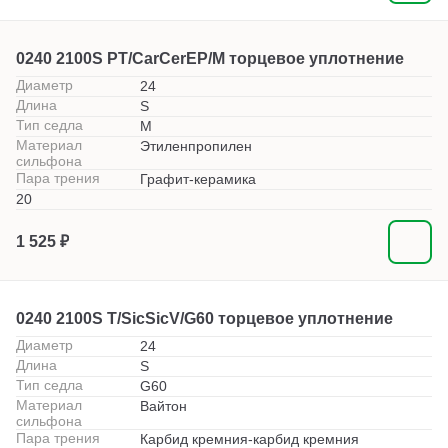
0240 2100S PT/CarCerEP/M торцевое уплотнение
Диаметр
24
Длина
S
Тип седла
M
Материал
Этиленпропилен
сильфона
Пара трения
Графит-керамика
20
1 525 ₽
0240 2100S T/SicSicV/G60 торцевое уплотнение
Диаметр
24
Длина
S
Тип седла
G60
Материал
Вайтон
сильфона
Пара трения
Карбид кремния-карбид кремния