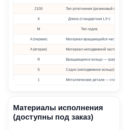
2100
Тип уплотнения (резиновый сильфон)
К
Длина (стандартная L3+)
M
Тип седла
A (первая)
Материал вращающейся части — фто
A (вторая)
Материал неподвижной части — фтор
R
Вращающееся кольцо — графит, проп
S
Седло (неподвижное кольцо) — карби
1
Металлические детали — сталь 316 (
Материалы исполнения
(доступны под заказ)