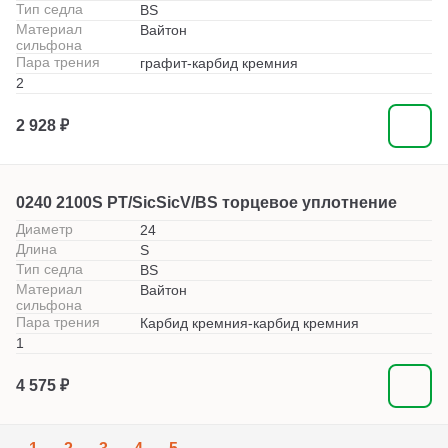
Тип седла
BS
Материал
Вайтон
сильфона
Пара трения
графит-карбид кремния
2
2 928 ₽
0240 2100S PT/SicSicV/BS торцевое уплотнение
Диаметр
24
Длина
S
Тип седла
BS
Материал
Вайтон
сильфона
Пара трения
Карбид кремния-карбид кремния
1
4 575 ₽