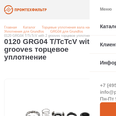
Меню
Катал
Главная
Каталог
Торцевые уплотнения вала насоса
Уплотнения для Grundfos
GRG04 для Grundfos
0120 GRG04 T/TcTcV with 2 grooves торцевое уплотнение
0120 GRG04 T/TcTcV with 2
Клиен
grooves торцевое
уплотнение
Инфо
+7 (49
info@pt
Пн-Пт 