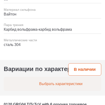
Материал сильфона
Вайтон
Пара трения
Карбид вольфрама-карбид вольфрама
Металлические части
сталь 304
Вариации по характеристикам
В наличии
Выбрать характеристики
0120 GRG04 T/TcTcV with 6 grooves торцевое