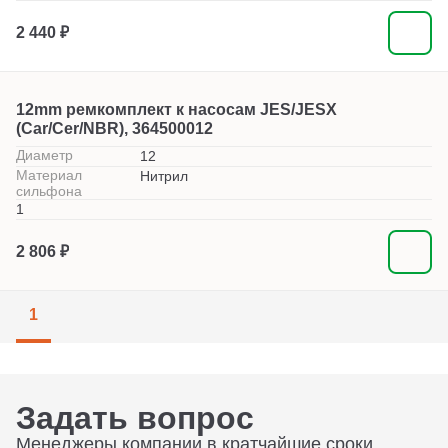
2 440 ₽
12mm ремкомплект к насосам JES/JESX
(Car/Cer/NBR), 364500012
Диаметр
12
Материал
Нитрил
сильфона
1
2 806 ₽
1
Задать вопрос
Менеджеры компании в кратчайшие сроки