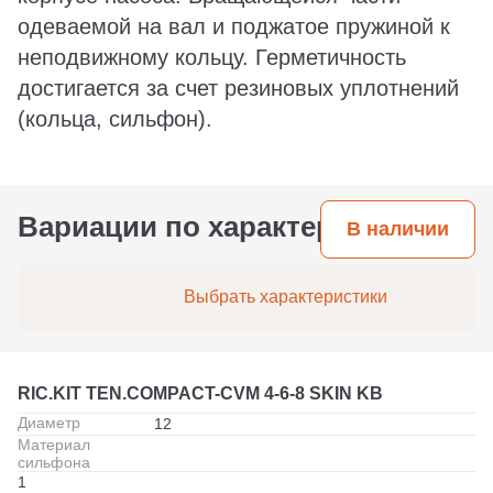
одеваемой на вал и поджатое пружиной к
неподвижному кольцу. Герметичность
достигается за счет резиновых уплотнений
(кольца, сильфон).
Вариации по характеристикам
В наличии
Выбрать характеристики
RIC.KIT TEN.COMPACT-CVM 4-6-8 SKIN KB
Диаметр
12
Материал
сильфона
1