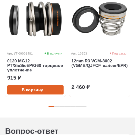
Арт. УТ-00001481
В наличии
Арт. 10253
Под заказ
0120 MG12
12mm R3 VGM-8002
PT/SicSicEP/G60 торцевое
(VGMB/QJFCF, car/cer/EPR)
уплотнение
915 ₽
2 460 ₽
В корзину
Вопрос-ответ